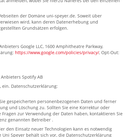
tät anmelden, wobei Sie hierzu Näheres bei den einzelnen
 Webseiten der Domäne uni-speyer.de. Soweit über
r verwiesen wird, kann deren Datenerhebung und
estellten Grundsätzen erfolgen.
 Anbieters Google LLC, 1600 Amphitheatre Parkway,
lärung:
https://www.google.com/policies/privacy/
, Opt-Out:
 Anbieters Spotify AB
 ein. Datenschutzerklärung:
r Sie gespeicherten personenbezogenen Daten und ferner
rung und Löschung zu. Sollten Sie eine Korrektur oder
Fragen zur Verwendung der Daten haben, kontaktieren Sie
enz genannten Betreiber .
er den Einsatz neuer Technologien kann es notwendig
 Uni Speyer behält sich vor, die Datenschutzerklärung