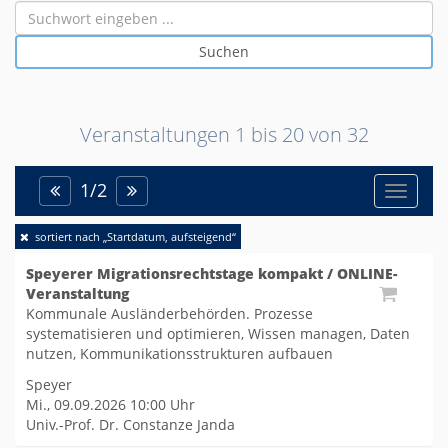
Suchen
Veranstaltungen 1 bis
20
von
32
1
/
2
Toggle
sortiert nach „Startdatum, aufsteigend“
naviga
Speyerer Migrationsrechtstage kompakt / ONLINE-
Veranstaltung
Kommunale Ausländerbehörden. Prozesse
systematisieren und optimieren, Wissen managen, Daten
nutzen, Kommunikationsstrukturen aufbauen
Speyer
Mi., 09.09.2026
10:00 Uhr
Univ.-Prof. Dr. Constanze Janda